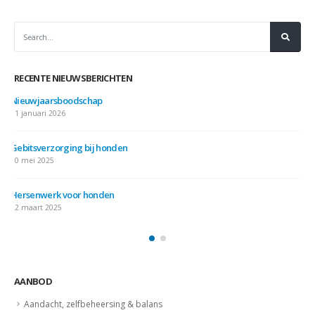
RECENTE NIEUWSBERICHTEN
ieuwjaarsboodschap
Ni
1 januari 2026
7 j
ebitsverzorging bij honden
Wi
0 mei 2025
7 j
ersenwerk voor honden
Hi
2 maart 2025
10 
AANBOD
Aandacht, zelfbeheersing & balans