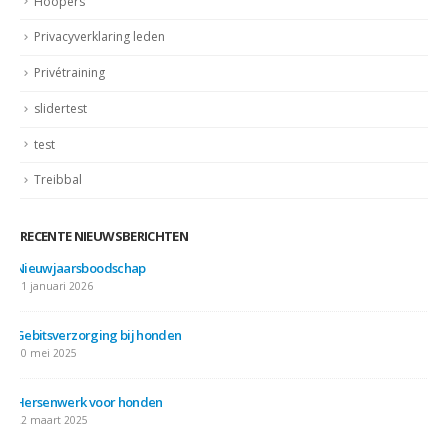
Hoopers
Privacyverklaring leden
Privétraining
slidertest
test
Treibbal
RECENTE NIEUWSBERICHTEN
Nieuwjaarsboodschap
31 januari 2026
Gebitsverzorging bij honden
10 mei 2025
Hersenwerk voor honden
22 maart 2025