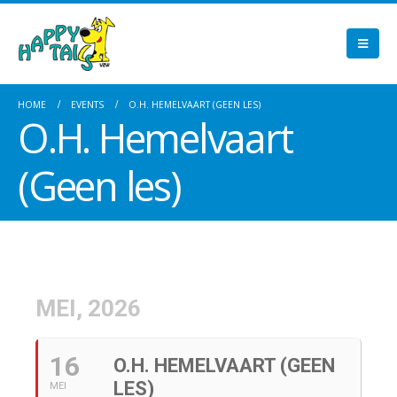
HOME
EVENTS
O.H. HEMELVAART (GEEN LES)
O.H. Hemelvaart
(Geen les)
MEI, 2026
16
O.H. HEMELVAART (GEEN
LES)
MEI