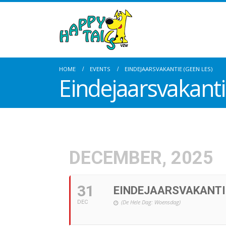
HOME
EVENTS
EINDEJAARSVAKANTIE (GEEN LES)
Eindejaarsvakanti
DECEMBER, 2025
Nieuwjaarsboodschap
Nieuwja
31
EINDEJAARSVAKANTIE
31 januari 2026
7 januari
(De Hele Dag: Woensdag)
DEC
Gebitsverzorging bij honden
Winter 