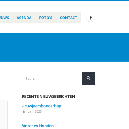
EUWS
AGENDA
FOTO’S
CONTACT
RECENTE NIEUWSBERICHTEN
Nieuwjaarsboodschap!
Nieuwjaarsbo
7 januari 2025
31 januari 2026
Winter en Honden
Gebitsverzorg