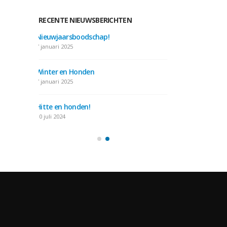
RECENTE NIEUWSBERICHTEN
Nieuwjaarsboodschap!
Nieuwjaarsbo
7 januari 2025
31 januari 2026
Winter en Honden
Gebitsverzorg
7 januari 2025
10 mei 2025
Hitte en honden!
Hersenwerk v
10 juli 2024
22 maart 2025