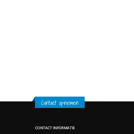
Nieuwjaarsboodschap
Nieuwja
31 januari 2026
7 januari
Gebitsverzorging bij honden
Winter 
10 mei 2025
7 januari
Hersenwerk voor honden
Hitte e
22 maart 2025
10 juli 20
Contact opnemen
CONTACT INFORMATIE