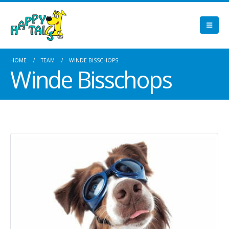
HOME
TEAM
WINDE BISSCHOPS
Winde Bisschops