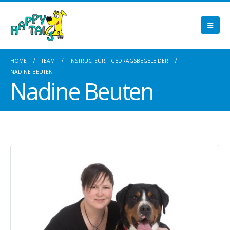
HOME
TEAM
INSTRUCTEUR
,
GEDRAGSBEGELEIDER
NADINE BEUTEN
Nadine Beuten