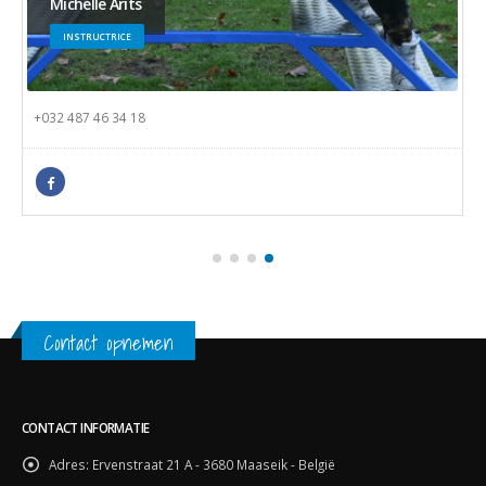
Michelle Arits
INSTRUCTRICE
+032 487 46 34 18
Contact opnemen
CONTACT INFORMATIE
Adres:
Ervenstraat 21 A - 3680 Maaseik - België