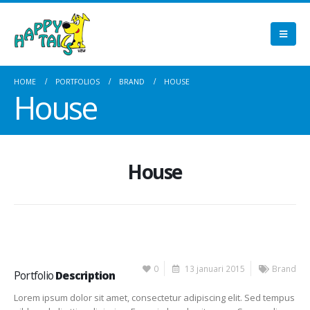
HOME
PORTFOLIOS
BRAND
HOUSE
House
House
0
13 januari 2015
Brand
Portfolio
Description
Lorem ipsum dolor sit amet, consectetur adipiscing elit. Sed tempus