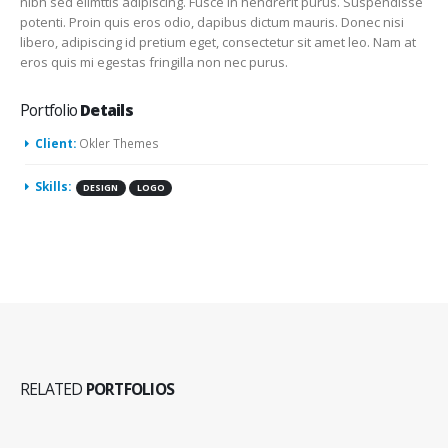
nibh sed elimttis adipiscing. Fusce in hendrerit purus. Suspendisse
potenti. Proin quis eros odio, dapibus dictum mauris. Donec nisi
libero, adipiscing id pretium eget, consectetur sit amet leo. Nam at
eros quis mi egestas fringilla non nec purus.
Portfolio
Details
Client:
Okler Themes
Skills:
DESIGN
LOGO
RELATED
PORTFOLIOS