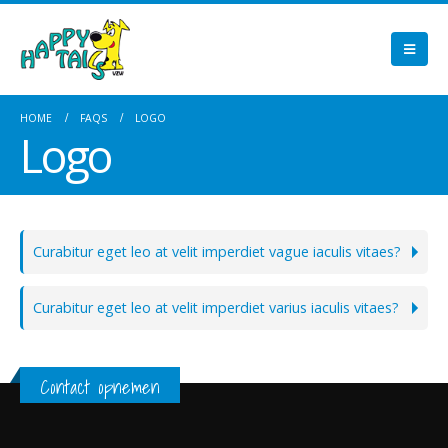
HOME
FAQS
LOGO
Logo
Curabitur eget leo at velit imperdiet vague iaculis vitaes?
Curabitur eget leo at velit imperdiet varius iaculis vitaes?
Contact opnemen