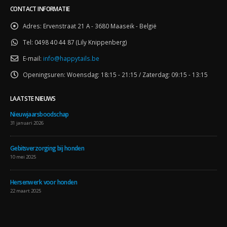
CONTACT INFORMATIE
Adres:
Ervenstraat 21 A - 3680 Maaseik - België
Tel:
0498 40 44 87 (Lily Knippenberg)
E-mail:
info@happytails.be
Openingsuren:
Woensdag: 18:15 - 21:15 / Zaterdag: 09:15 - 13:15
LAATSTE NIEUWS
Nieuwjaarsboodschap
31 januari 2026
Gebitsverzorging bij honden
10 mei 2025
Hersenwerk voor honden
22 maart 2025