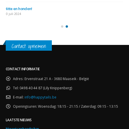
Hitte en honden!
10 juli 2024
Contact opnemen
CONTACT INFORMATIE
Adres:
Ervenstraat 21 A - 3680 Maaseik - België
Tel:
0498 40 44 87 (Lily Knippenberg)
E-mail:
info@happytails.be
Openingsuren:
Woensdag: 18:15 - 21:15 / Zaterdag: 09:15 - 13:15
LAATSTE NIEUWS
Nieuwjaarsboodschap