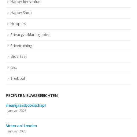
Happy hersenfun
Happy Shop
Hoopers
Privacyverklaring leden
Privétraining
slidertest
test
Treibbal
RECENTE NIEUWSBERICHTEN
Nieuwjaarsboodschap!
7 januari 2025
Winter en Honden
7 januari 2025