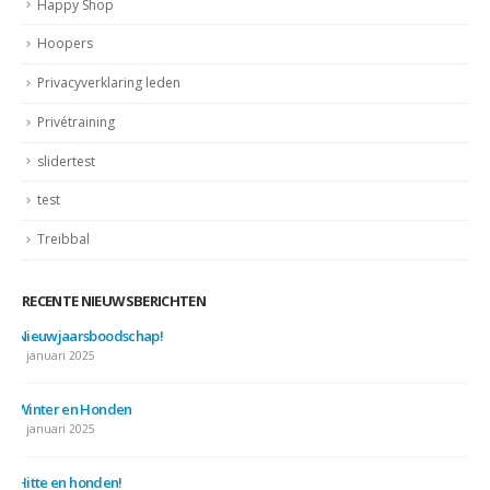
Happy Shop
Hoopers
Privacyverklaring leden
Privétraining
slidertest
test
Treibbal
RECENTE NIEUWSBERICHTEN
Nieuwjaarsboodschap!
7 januari 2025
Winter en Honden
7 januari 2025
Hitte en honden!