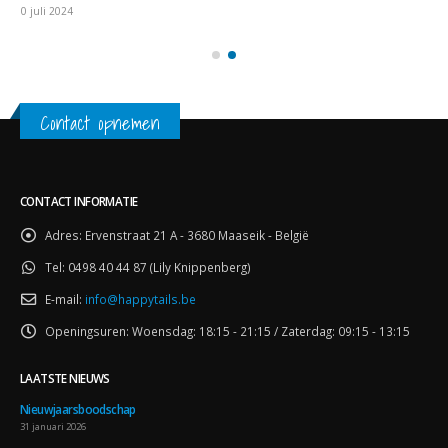
10 juli 2024
Contact opnemen
CONTACT INFORMATIE
Adres:
Ervenstraat 21 A - 3680 Maaseik - België
Tel:
0498 40 44 87 (Lily Knippenberg)
E-mail:
info@happytails.be
Openingsuren:
Woensdag: 18:15 - 21:15 / Zaterdag: 09:15 - 13:15
LAATSTE NIEUWS
Nieuwjaarsboodschap
31 januari 2026