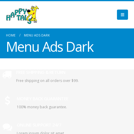
HOME
MENU ADS DARK
Menu Ads Dark
FREE SHIPPING & RETURN
Free shipping on all orders over $99.
MONEY BACK GUARANTEE
100% money back guarantee.
ONLINE SUPPORT 24/7
Lorem ipsum dolor sit amet.