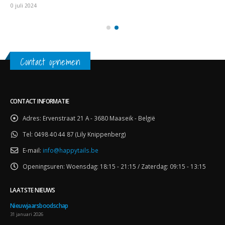
10 juli 2024
Contact opnemen
CONTACT INFORMATIE
Adres:
Ervenstraat 21 A - 3680 Maaseik - België
Tel:
0498 40 44 87 (Lily Knippenberg)
E-mail:
info@happytails.be
Openingsuren:
Woensdag: 18:15 - 21:15 / Zaterdag: 09:15 - 13:15
LAATSTE NIEUWS
Nieuwjaarsboodschap
31 januari 2026