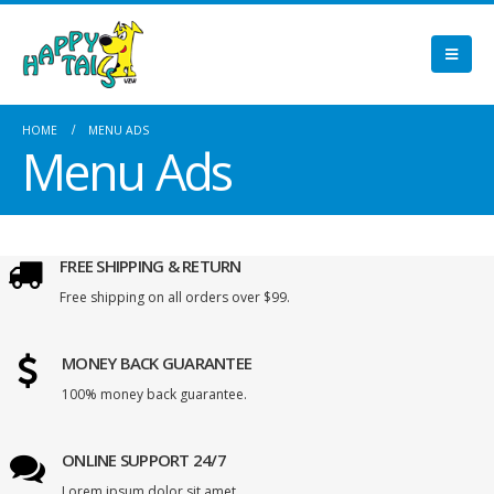
HOME
MENU ADS
Menu Ads
FREE SHIPPING & RETURN
Free shipping on all orders over $99.
MONEY BACK GUARANTEE
100% money back guarantee.
ONLINE SUPPORT 24/7
Lorem ipsum dolor sit amet.