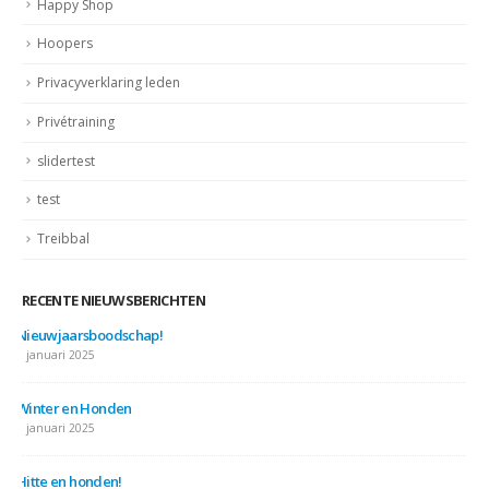
Happy Shop
Hoopers
Privacyverklaring leden
Privétraining
slidertest
test
Treibbal
RECENTE NIEUWSBERICHTEN
Nieuwjaarsboodschap!
7 januari 2025
Winter en Honden
7 januari 2025
Hitte en honden!